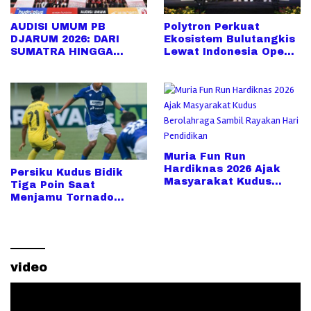
AUDISI UMUM PB
Polytron Perkuat
DJARUM 2026: DARI
Ekosistem Bulutangkis
SUMATRA HINGGA
Lewat Indonesia Open
SULAWESI, UPAYA
2026
PENCARIAN TALENTA
SUPER MAKIN MELUAS
Muria Fun Run
Hardiknas 2026 Ajak
Persiku Kudus Bidik
Masyarakat Kudus
Tiga Poin Saat
Berolahraga Sambil
Menjamu Tornado
Rayakan Hari
dalam Derby Jateng di
Pendidikan
Wergu Wetan
video
Pemutar
Video