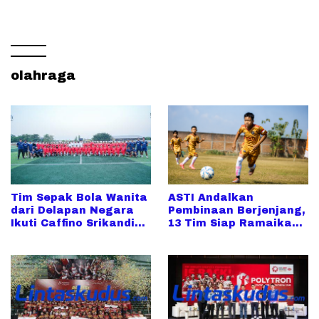
olahraga
Tim Sepak Bola Wanita
ASTI Andalkan
dari Delapan Negara
Pembinaan Berjenjang,
Ikuti Caffino Srikandi
13 Tim Siap Ramaikan
Merdeka Cup di Kudus
Piala Soeratin 2026