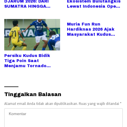
DJARUM 2026: DARI
Ekosistem Bulutangkis
SUMATRA HINGGA
Lewat Indonesia Open
SULAWESI, UPAYA
2026
PENCARIAN TALENTA
SUPER MAKIN MELUAS
Muria Fun Run
Hardiknas 2026 Ajak
Masyarakat Kudus
Berolahraga Sambil
Rayakan Hari
Pendidikan
Persiku Kudus Bidik
Tiga Poin Saat
Menjamu Tornado
dalam Derby Jateng di
Wergu Wetan
Tinggalkan Balasan
Alamat email Anda tidak akan dipublikasikan.
Ruas yang wajib ditandai
*