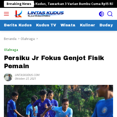
Langsung
Ikan Tuna Kudus, Tawarkan 3 Varian Bumbu Cuma Rp15 Ribu!
Breaking News
ke
konten
Berita Kudus
Kudus TV
Wisata
Kuliner
Budaya
Beranda
Olahraga
Olahraga
Persiku Jr Fokus Genjot Fisik
Pemain
LINTASKUDUS.COM
Oktober 27, 2021