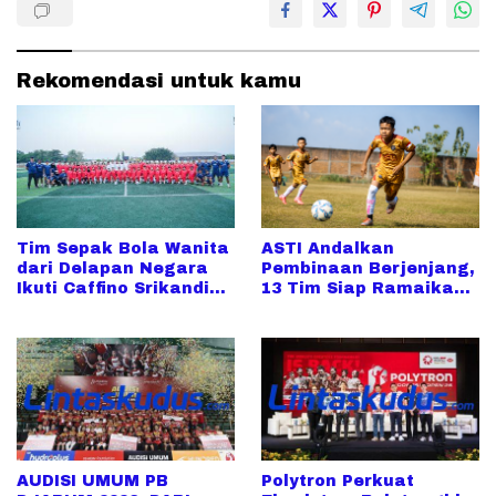
Rekomendasi untuk kamu
Tim Sepak Bola Wanita
ASTI Andalkan
dari Delapan Negara
Pembinaan Berjenjang,
Ikuti Caffino Srikandi
13 Tim Siap Ramaikan
Merdeka Cup di Kudus
Piala Soeratin 2026
AUDISI UMUM PB
Polytron Perkuat