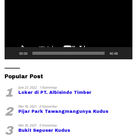
00:00
40:48
Popular Post
Juni 27, 2022
1 Komentar
1
Loker di PT. Albisindo Timber
Mei 10, 2021
0 Komentar
2
Pijar Park Tawangmangunya Kudus
Mei 10, 2021
0 Komentar
3
Bukit Sepuser Kudus