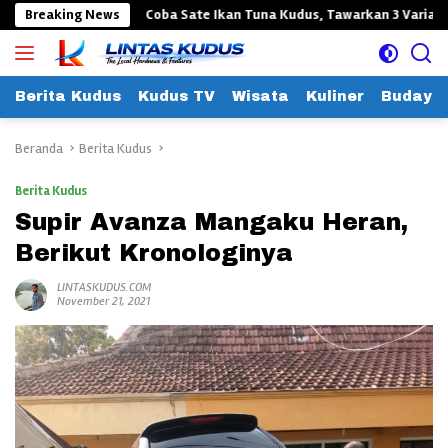
Langsung
ang
Breaking News
Coba Sate Ikan Tuna Kudus, Tawarkan 3 Varian Bumbu Cum
ke
konten
Berita Kudus
Kudus TV
Wisata
Kuliner
Budaya
Beranda
Berita Kudus
Berita Kudus
Supir Avanza Mangaku Heran,
Berikut Kronologinya
LINTASKUDUS.COM
November 21, 2021