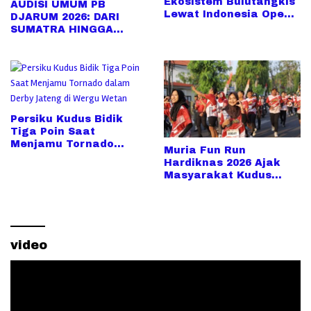
Ekosistem Bulutangkis
AUDISI UMUM PB
Lewat Indonesia Open
DJARUM 2026: DARI
2026
SUMATRA HINGGA
SULAWESI, UPAYA
PENCARIAN TALENTA
SUPER MAKIN MELUAS
Persiku Kudus Bidik
Tiga Poin Saat
Menjamu Tornado
Muria Fun Run
dalam Derby Jateng di
Hardiknas 2026 Ajak
Wergu Wetan
Masyarakat Kudus
Berolahraga Sambil
Rayakan Hari
Pendidikan
video
Pemutar
Video