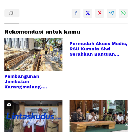
Rekomendasi untuk kamu
Permudah Akses Medis,
RSU Kumala Siwi
Serahkan Bantuan
Mobil Siaga untuk
Warga Desa Mijen
Pembangunan
Jembatan
Karangmalang-
Peganjaran
Ditargetkan Rampung
Lebih Cepat