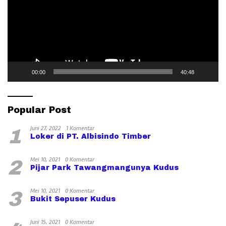
00:00
40:48
Popular Post
Juni 27, 2022
1 Komentar
1
Loker di PT. Albisindo Timber
Mei 10, 2021
0 Komentar
2
Pijar Park Tawangmangunya Kudus
Mei 10, 2021
0 Komentar
3
Bukit Sepuser Kudus
Juni 15, 2021
0 Komentar