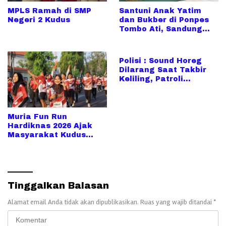
MPLS Ramah di SMP
Santuni Anak Yatim
Negeri 2 Kudus
dan Bukber di Ponpes
Tombo Ati, Sandung
Hidayat: Doa Mereka
Kekuatan Saya
Polisi : Sound Horeg
Dilarang Saat Takbir
Keliling, Patroli
Ditingkatkan
Muria Fun Run
Hardiknas 2026 Ajak
Masyarakat Kudus
Berolahraga Sambil
Rayakan Hari
Pendidikan
Tinggalkan Balasan
Alamat email Anda tidak akan dipublikasikan.
Ruas yang wajib ditandai
*