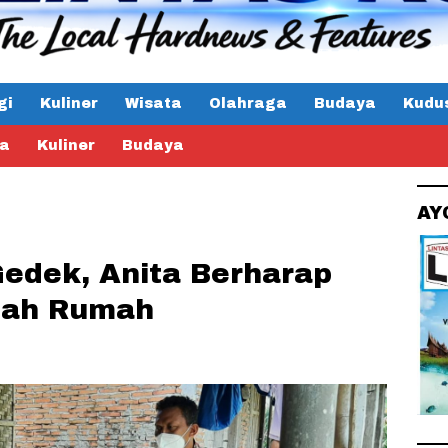
gi
Kuliner
Wisata
Olahraga
Budaya
Kudu
ta
Kuliner
Budaya
AY
Gedek, Anita Berharap
dah Rumah