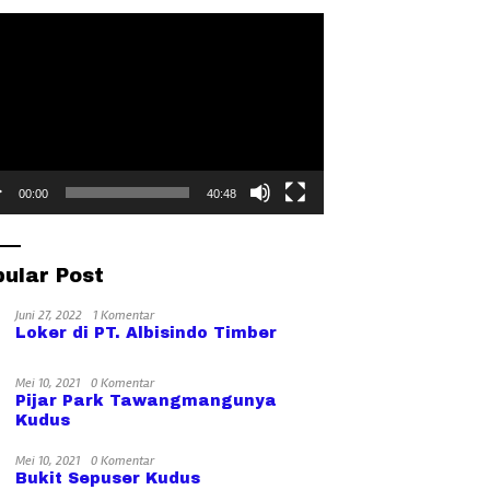
Wergu
Hari
tar
Wetan
Pendidikan
o
00:00
40:48
pular Post
Juni 27, 2022
1 Komentar
Loker di PT. Albisindo Timber
Mei 10, 2021
0 Komentar
Pijar Park Tawangmangunya
Kudus
Mei 10, 2021
0 Komentar
Bukit Sepuser Kudus