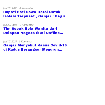
Juni 15, 2021
0 Komentar
Bupati Pati Sewa Hotel Untuk
Isolasi Terpusat , Ganjar : Bagus,
Ini Bisa di Tiru Daerah lain
Juli 29, 2026
0 Komentar
Tim Sepak Bola Wanita dari
Delapan Negara Ikuti Caffino
Srikandi Merdeka Cup di Kudus
Juni 17, 2021
0 Komentar
Ganjar Menyebut Kasus Covid-19
di Kudus Berangsur Menurun
Meski level Masih Tinggi