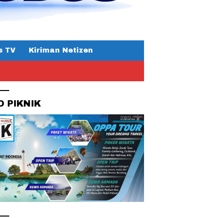
s TV
Kiriman Netizen
O PIKNIK