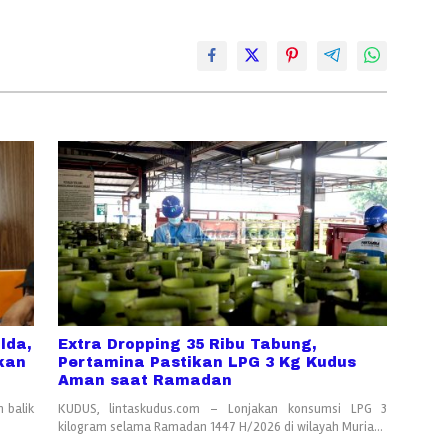
lda,
Extra Dropping 35 Ribu Tabung,
kan
Pertamina Pastikan LPG 3 Kg Kudus
Aman saat Ramadan
 balik
KUDUS, lintaskudus.com – Lonjakan konsumsi LPG 3
kilogram selama Ramadan 1447 H/2026 di wilayah Muria…