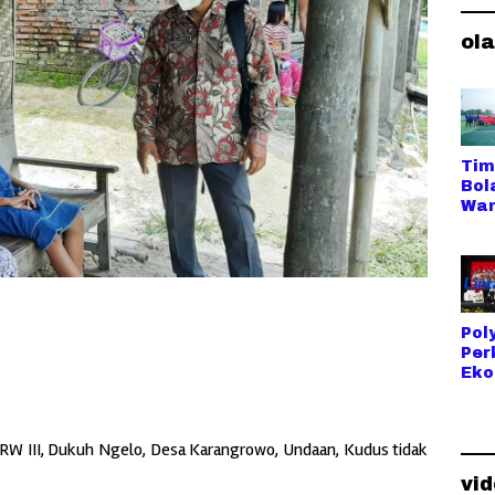
ol
Tim
Bol
Wan
dar
Del
Ne
Ikut
Caf
Sri
Pol
Me
Per
Cup
Eko
Kud
Bul
s L
Ind
 RW III, Dukuh Ngelo, Desa Karangrowo, Undaan, Kudus tidak
Ope
vi