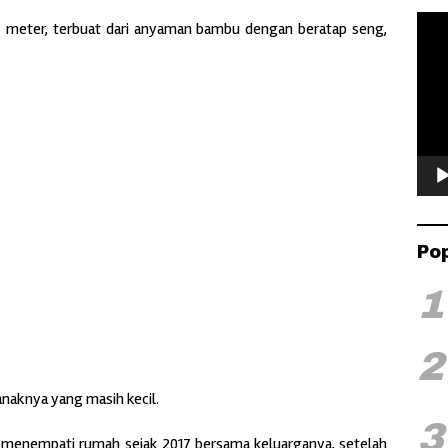
Pemu
×5 meter, terbuat dari anyaman bambu dengan beratap seng,
Vide
Po
1
2
 anaknya yang masih kecil.
3
menempati rumah sejak 2017 bersama keluarganya, setelah