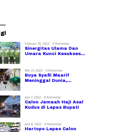
igi
Februari 19, 2022
0 Komentar
Sinergitas Ulama Dan
Umara Kunci Kesuksesan
Pembangunan
Mei 27, 2022
0 Komentar
Buya Syafii Maarif
Meninggal Dunia,
Kapolri: Kita Kehilangan
Tokoh dan Bapak
Bangsa
Juni 7, 2022
0 Komentar
Calon Jamaah Haji Asal
Kudus di Lepas Bupati
Juni 8, 2022
0 Komentar
Hartopo Lepas Calon