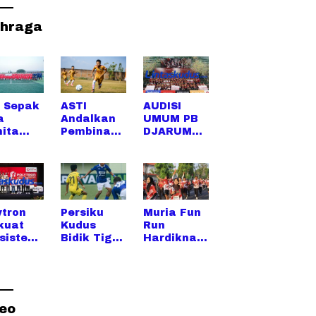
ahraga
 Sepak
ASTI
AUDISI
a
Andalkan
UMUM PB
ita
Pembinaan
DJARUM
i
Berjenjang
2026: DARI
apan
, 13 Tim
SUMATRA
gara
Siap
HINGGA
i
Ramaikan
SULAWESI,
fino
Piala
UPAYA
kandi
Soeratin
PENCARIA
ytron
Persiku
Muria Fun
rdeka
2026
N TALENTA
kuat
Kudus
Run
 di
SUPER
sistem
Bidik Tiga
Hardiknas
us
MAKIN
utangki
Poin Saat
2026 Ajak
MELUAS
ewat
Menjamu
Masyarak
onesia
Tornado
at Kudus
n 2026
dalam
Berolahra
Derby
ga Sambil
deo
Jateng di
Rayakan