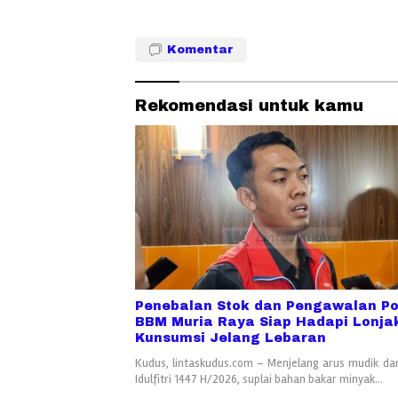
Komentar
Rekomendasi untuk kamu
Penebalan Stok dan Pengawalan Po
BBM Muria Raya Siap Hadapi Lonja
Kunsumsi Jelang Lebaran
Kudus, lintaskudus.com – Menjelang arus mudik dan
Idulfitri 1447 H/2026, suplai bahan bakar minyak…