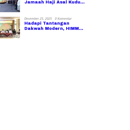
Jamaah Haji Asal Kudus
Kloter Terakhir
Desember 25, 2025
0 Komentar
Hadapi Tantangan
Dakwah Modern, HIMMA
Al Anwar Kudus Bekali
Muballigh Teknik Public
Speaking