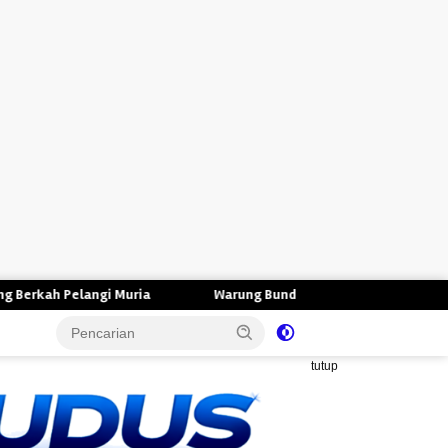
ia
Warung Bunda Rita Singocandi Kudus, Warung Makan Murah
tutup