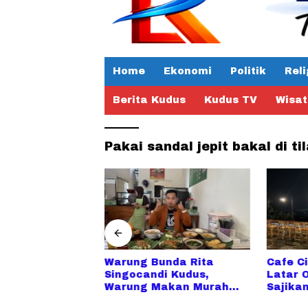
Home
Ekonomi
Politik
Reli
Berita Kudus
Kudus TV
Wisa
Pakai sandal jepit bakal di ti
u Serasa di
Warung Bunda Rita
Cafe Ci
mbah,
Singocandi Kudus,
Latar 
a Resto
Warung Makan Murah
Sajika
di Kudus
Enak dan Bersih Favorit
Goreng