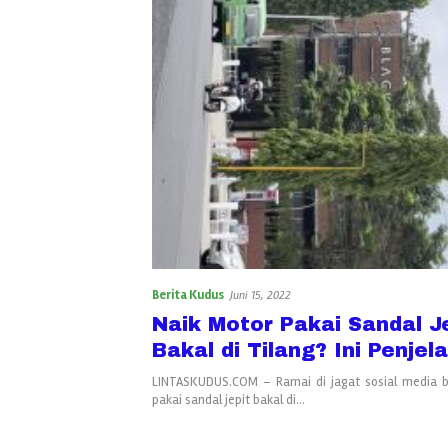
Berita Kudus
Juni 15, 2022
Naik Motor Pakai Sandal J
Bakal di Tilang? Ini Penje
LINTASKUDUS.COM – Ramai di jagat sosial media 
pakai sandal jepit bakal di…