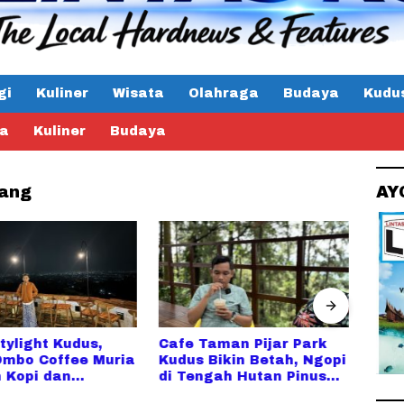
gi
Kuliner
Wisata
Olahraga
Budaya
Kudu
ta
Kuliner
Budaya
lang
AY
tylight Kudus,
Cafe Taman Pijar Park
Sot
Ombo Coffee Muria
Kudus Bikin Betah, Ngopi
Hadi
n Kopi dan
di Tengah Hutan Pinus
Kam
an dengan
dengan Suasana Adem