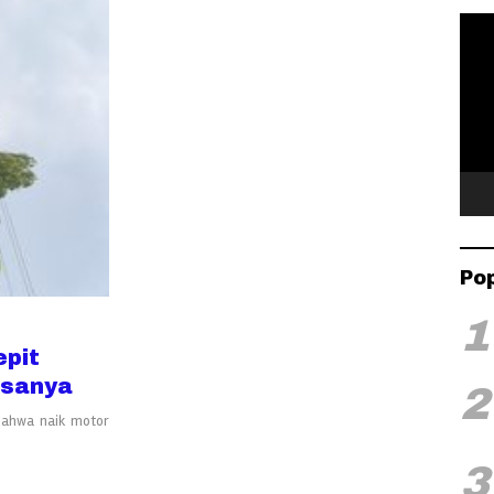
Pemu
Vide
Po
1
epit
lasanya
2
bahwa naik motor
3