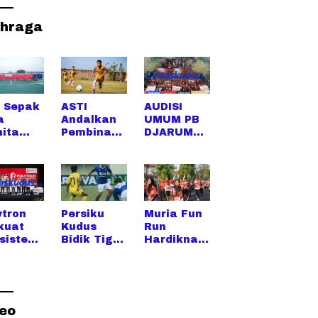
ahraga
 Sepak
ASTI
AUDISI
a
Andalkan
UMUM PB
ita
Pembinaan
DJARUM
i
Berjenjang
2026: DARI
apan
, 13 Tim
SUMATRA
gara
Siap
HINGGA
i
Ramaikan
SULAWESI,
fino
Piala
UPAYA
kandi
Soeratin
PENCARIA
ytron
Persiku
Muria Fun
rdeka
2026
N TALENTA
kuat
Kudus
Run
 di
SUPER
sistem
Bidik Tiga
Hardiknas
us
MAKIN
utangki
Poin Saat
2026 Ajak
MELUAS
ewat
Menjamu
Masyarak
onesia
Tornado
at Kudus
n 2026
dalam
Berolahra
Derby
ga Sambil
deo
Jateng di
Rayakan