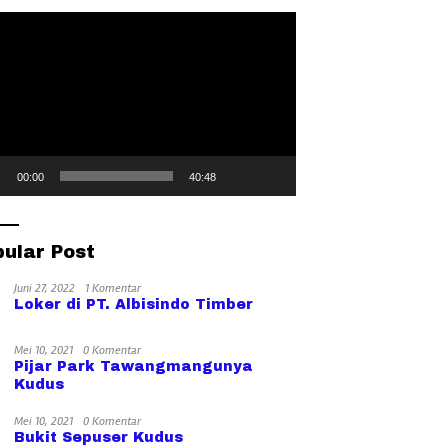
Wergu
Hari
tar
Wetan
Pendidikan
o
00:00
40:48
pular Post
Juni 27, 2022
1 Komentar
Loker di PT. Albisindo Timber
Mei 10, 2021
0 Komentar
Pijar Park Tawangmangunya
Kudus
Mei 10, 2021
0 Komentar
Bukit Sepuser Kudus