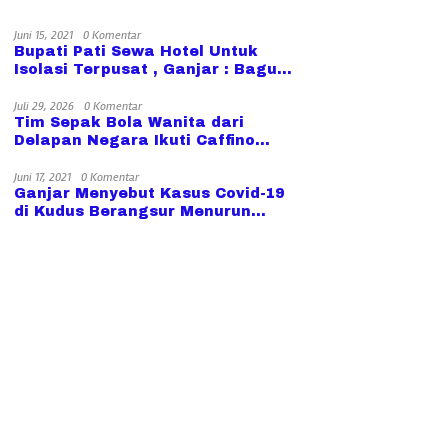
Juni 15, 2021
0 Komentar
Bupati Pati Sewa Hotel Untuk
Isolasi Terpusat , Ganjar : Bagus,
Ini Bisa di Tiru Daerah lain
Juli 29, 2026
0 Komentar
Tim Sepak Bola Wanita dari
Delapan Negara Ikuti Caffino
Srikandi Merdeka Cup di Kudus
Juni 17, 2021
0 Komentar
Ganjar Menyebut Kasus Covid-19
di Kudus Berangsur Menurun
Meski level Masih Tinggi