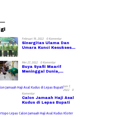
igi
Februari 19, 2022
0 Komentar
Sinergitas Ulama Dan
Umara Kunci Kesuksesan
Pembangunan
Mei 27, 2022
0 Komentar
Buya Syafii Maarif
Meninggal Dunia,
Kapolri: Kita Kehilangan
Tokoh dan Bapak
Bangsa
Juni 7,
2022
0
Komentar
Calon Jamaah Haji Asal
Kudus di Lepas Bupati