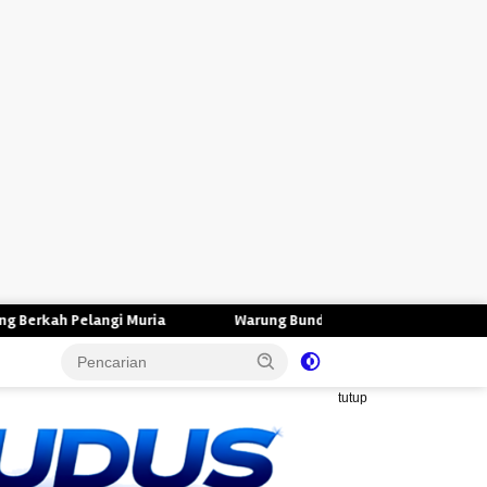
i Muria
Warung Bunda Rita Singocandi Kudus, Warung Makan 
tutup