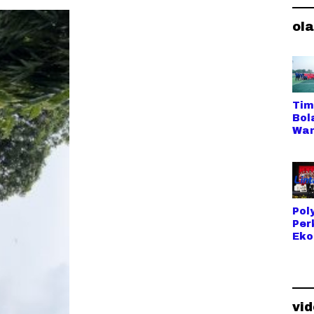
ama Pegunungan
ol
Tim
Bol
Wan
dar
Del
Ne
Ikut
Caf
Sri
Pol
Me
Per
Cup
Eko
Kud
Bul
s L
Ind
Ope
vi