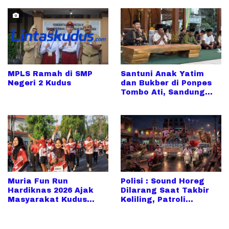
Ditargetkan Rampung
Warga Desa Mijen
Lebih Cepat
MPLS Ramah di SMP
Santuni Anak Yatim
Negeri 2 Kudus
dan Bukber di Ponpes
Tombo Ati, Sandung
Hidayat: Doa Mereka
Kekuatan Saya
Muria Fun Run
Polisi : Sound Horeg
Hardiknas 2026 Ajak
Dilarang Saat Takbir
Masyarakat Kudus
Keliling, Patroli
Berolahraga Sambil
Ditingkatkan
Rayakan Hari
Pendidikan