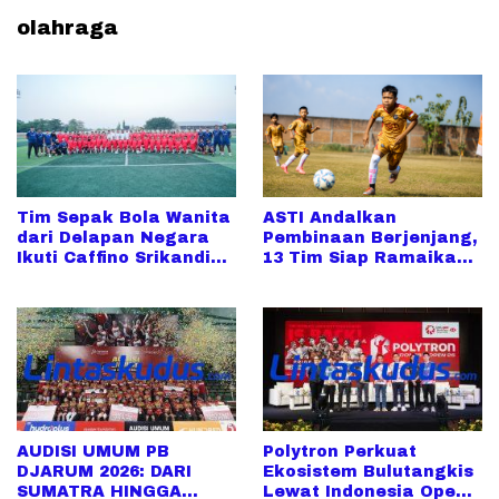
olahraga
Tim Sepak Bola Wanita
ASTI Andalkan
dari Delapan Negara
Pembinaan Berjenjang,
Ikuti Caffino Srikandi
13 Tim Siap Ramaikan
Merdeka Cup di Kudus
Piala Soeratin 2026
AUDISI UMUM PB
Polytron Perkuat
DJARUM 2026: DARI
Ekosistem Bulutangkis
SUMATRA HINGGA
Lewat Indonesia Open