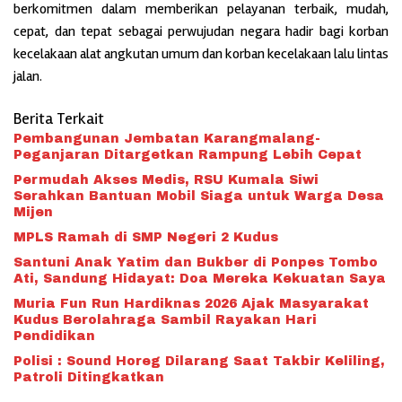
berkomitmen dalam memberikan pelayanan terbaik, mudah,
cepat, dan tepat sebagai perwujudan negara hadir bagi korban
kecelakaan alat angkutan umum dan korban kecelakaan lalu lintas
jalan.
Berita Terkait
Pembangunan Jembatan Karangmalang-
Peganjaran Ditargetkan Rampung Lebih Cepat
Permudah Akses Medis, RSU Kumala Siwi
Serahkan Bantuan Mobil Siaga untuk Warga Desa
Mijen
MPLS Ramah di SMP Negeri 2 Kudus
Santuni Anak Yatim dan Bukber di Ponpes Tombo
Ati, Sandung Hidayat: Doa Mereka Kekuatan Saya
Muria Fun Run Hardiknas 2026 Ajak Masyarakat
Kudus Berolahraga Sambil Rayakan Hari
Pendidikan
Polisi : Sound Horeg Dilarang Saat Takbir Keliling,
Patroli Ditingkatkan