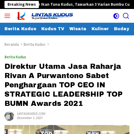
Langsung
oba Sate Ikan Tuna Kudus, Tawarkan 3 Varian Bumbu Cuma Rp15 Ribu!
Breaking News
ke
konten
Berita Kudus
Kudus TV
Wisata
Kuliner
Budaya
Beranda
Berita Kudus
Berita Kudus
Direktur Utama Jasa Raharja
Rivan A Purwantono Sabet
Penghargaan TOP CEO IN
STRATEGIC LEADERSHIP TOP
BUMN Awards 2021
LINTASKUDUS.COM
Desember 1, 2021