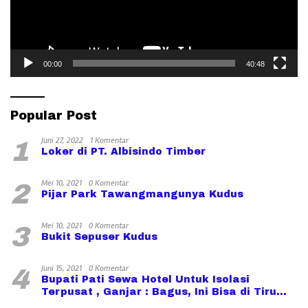
00:00
40:48
Popular Post
Juni 27, 2022
1 Komentar
1
Loker di PT. Albisindo Timber
Mei 10, 2021
0 Komentar
2
Pijar Park Tawangmangunya Kudus
Mei 10, 2021
0 Komentar
3
Bukit Sepuser Kudus
Juni 15, 2021
0 Komentar
4
Bupati Pati Sewa Hotel Untuk Isolasi
Terpusat , Ganjar : Bagus, Ini Bisa di Tiru
Daerah lain