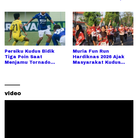
SULAWESI, UPAYA
2026
PENCARIAN TALENTA
SUPER MAKIN MELUAS
Persiku Kudus Bidik
Muria Fun Run
Tiga Poin Saat
Hardiknas 2026 Ajak
Menjamu Tornado
Masyarakat Kudus
dalam Derby Jateng di
Berolahraga Sambil
Wergu Wetan
Rayakan Hari
Pendidikan
video
Pemutar
Video